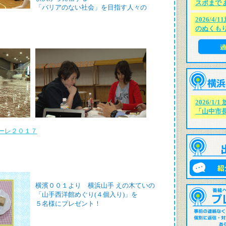
スポまで 
「バリアのない社会」を目指す人々の
2026/4
のぬくも
2026/1
「山中市長
ーレ２０１７
横濱００１より 横浜山手 えの木ていの
「山手西洋館めぐり(４個入り)」を
５名様にプレゼント！