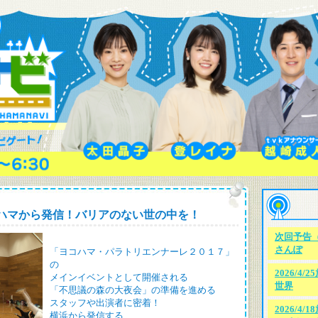
：ヨコハマから発信！バリアのない世の中を！
次回予告（
さんぽ
「ヨコハマ・パラトリエンナーレ２０１７」
の
2026/4
メインイベントとして開催される
世界
「不思議の森の大夜会」の準備を進める
スタッフや出演者に密着！
2026/4
横浜から発信する