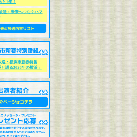
あと1年！
/11放送：未来へつなぐハマ
り
/1 放送：横浜市新春特番
と語る2026年の横浜」