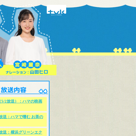
5/2放送）：ハマの映画
/25放送：ハマで嗜む お茶の
/18放送：横浜グリーンエク