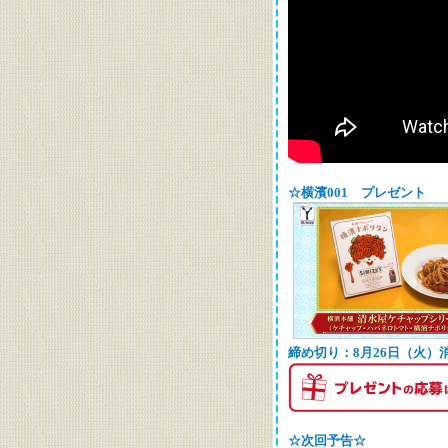
☆横濱001 プレゼント
締め切り：8月26日（火）
☆次回予告☆