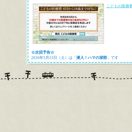
こどもの医療
☆次回予告☆
2026年5月23日（土）は「
潜入！ハマの深部
」です