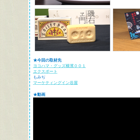
★今回の取材先
ヨコハマ・グッズ横濱００１
エクスポート
もみぢ
マーケティングイン谷屋
★動画