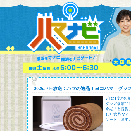
2026/5/16放送：ハマの逸品！ヨコハマ・グッズ
2年に1度の審
グッズ横濱00
今期「市長賞
した逸品など
ゲートします