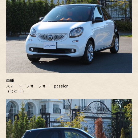
車種
スマート フォーフォー passion
（ＤＣＴ）