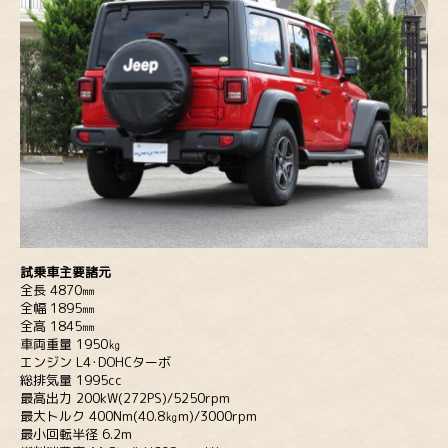
試乗車主要諸元
全長 4870㎜
全幅 1895㎜
全高 1845㎜
車両重量 1950㎏
エンジン L4･DOHCターボ
総排気量 1995cc
最高出力 200kW(272PS)/5250rpm
最大トルク 400Nm(40.8㎏m)/3000rpm
最小回転半径 6.2m