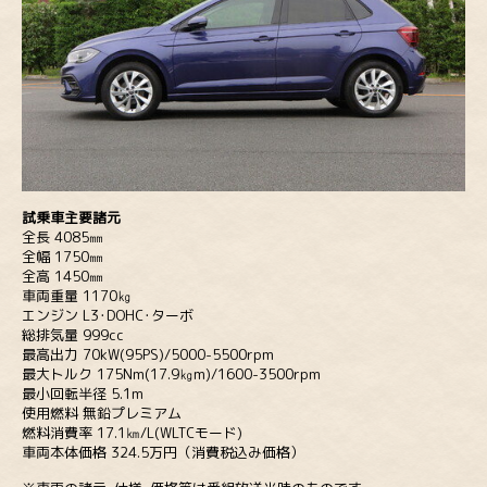
試乗車主要諸元
全長 4085㎜
全幅 1750㎜
全高 1450㎜
車両重量 1170㎏
エンジン L3･DOHC･ターボ
総排気量 999cc
最高出力 70kW(95PS)/5000-5500rpm
最大トルク 175Nm(17.9㎏m)/1600-3500rpm
最小回転半径 5.1m
使用燃料 無鉛プレミアム
燃料消費率 17.1㎞/L(WLTCモード)
車両本体価格 324.5万円（消費税込み価格）