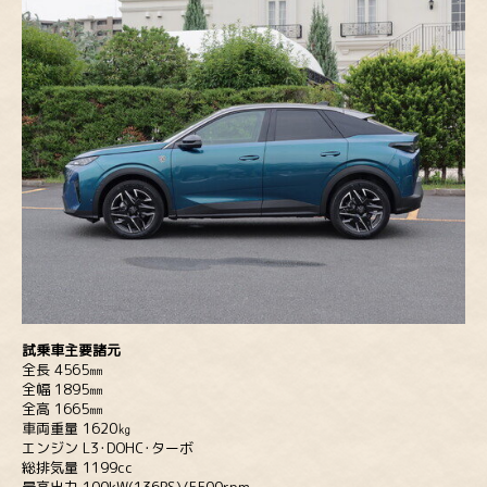
試乗車主要諸元
全長 4565㎜
全幅 1895㎜
全高 1665㎜
車両重量 1620㎏
エンジン L3･DOHC･ターボ
総排気量 1199cc