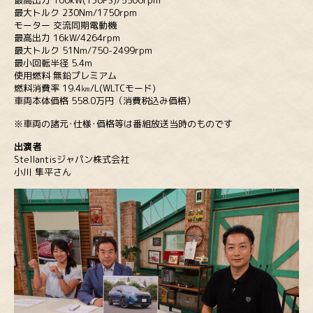
最高出力 100kW(136PS)/5500rpm
最大トルク 230Nm/1750rpm
モーター 交流同期電動機
最高出力 16kW/4264rpm
最大トルク 51Nm/750-2499rpm
最小回転半径 5.4m
使用燃料 無鉛プレミアム
燃料消費率 19.4㎞/L(WLTCモード)
車両本体価格 558.0万円（消費税込み価格）
※車両の諸元･仕様･価格等は番組放送当時のものです
出演者
Stellantisジャパン株式会社
小川 隼平さん