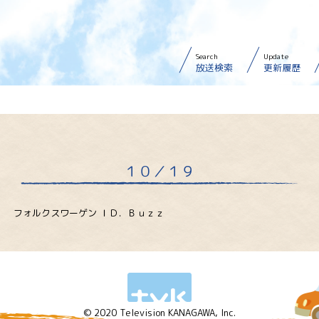
Search
Update
放送検索
更新履歴
１０／１９
フォルクスワーゲン ＩＤ．Ｂｕｚｚ
© 2020 Television KANAGAWA, Inc.