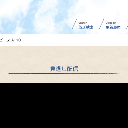
Search
Update
放送検索
更新履歴
ピーヌ A110
見逃し配信