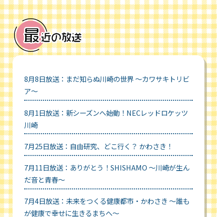
8月8日放送：まだ知らぬ川崎の世界 ～カワサキトリビ
ア～
8月1日放送：新シーズンへ始動！NECレッドロケッツ
川崎
7月25日放送：自由研究、どこ行く？ かわさき！
7月11日放送：ありがとう！SHISHAMO ～川崎が生ん
だ音と青春～
7月4日放送：未来をつくる健康都市・かわさき ～誰も
が健康で幸せに生きるまちへ～