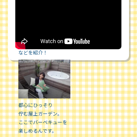
自然豊かな
多摩川緑地
バーベキュー場
などを紹介！
都心にひっそり
佇む屋上ガーデン。
ここでバーベキューを
楽しめるんです。