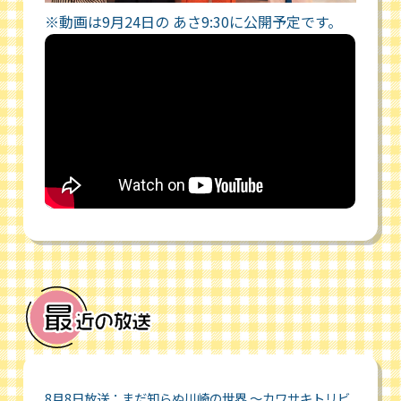
※動画は9月24日の あさ9:30に公開予定です。
8月8日放送：まだ知らぬ川崎の世界 ～カワサキトリビ