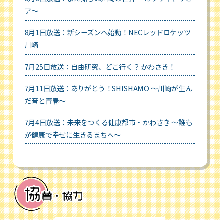
ア～
8月1日放送：新シーズンへ始動！NECレッドロケッツ
川崎
7月25日放送：自由研究、どこ行く？ かわさき！
7月11日放送：ありがとう！SHISHAMO ～川崎が生ん
だ音と青春～
7月4日放送：未来をつくる健康都市・かわさき ～誰も
が健康で幸せに生きるまちへ～