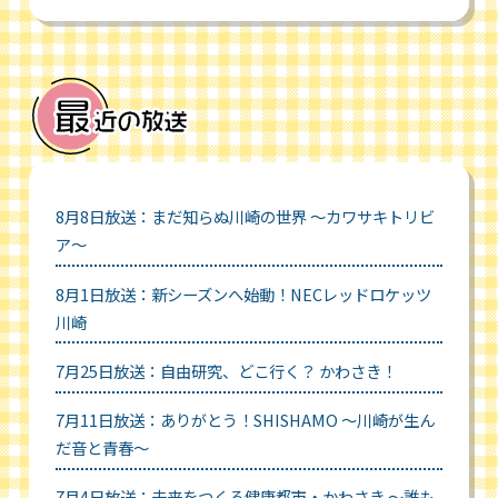
8月8日放送：まだ知らぬ川崎の世界 ～カワサキトリビ
ア～
8月1日放送：新シーズンへ始動！NECレッドロケッツ
川崎
7月25日放送：自由研究、どこ行く？ かわさき！
7月11日放送：ありがとう！SHISHAMO ～川崎が生ん
だ音と青春～
7月4日放送：未来をつくる健康都市・かわさき ～誰も