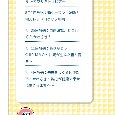
界 ～カワサキトリビア～
8月1日放送：新シーズンへ始動！
NECレッドロケッツ川崎
7月25日放送：自由研究、どこ行
く？ かわさき！
7月11日放送：ありがとう！
SHISHAMO ～川崎が生んだ音と青
春～
7月4日放送：未来をつくる健康都
市・かわさき ～誰もが健康で幸せ
に生きるまちへ～