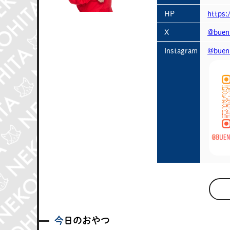
HP
https
X
@buen
Instagram
@buen
今日のおやつ