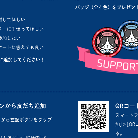
バッジ（全４色
）をプレゼン
材してほしい
ターに手伝ってほしい
参加したい
ケートに答えても良い
ちに追加してください！
ンから友だち追加
QRコー
スマートフ
ンから左記ボタンをタップ
加]＞[Q
る。