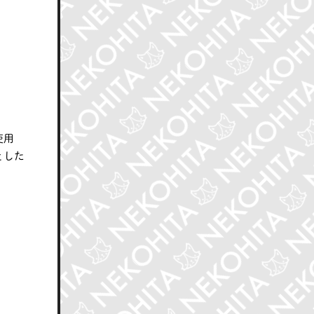
使用
とした
。