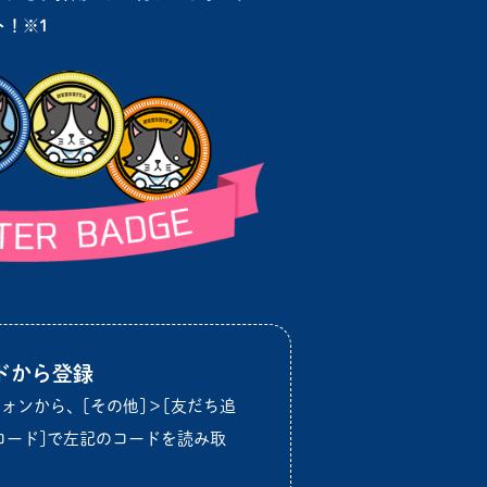
ト！※1
ドから登録
ォンから、[その他]＞[友だち追
Rコード]で左記のコードを読み取