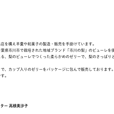
本店を構え羊羹や和菓子の製造・販売を手掛けています。
千葉県市川市で栽培された地域ブランド「市川の梨」のピューレを
える、梨のピューレでつくった柔らかめのゼリーで、梨のさっぱり
きで、カップ入りのゼリーをパッケージに包んで販売しております
です。
ター 高根美沙子