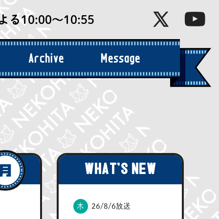
る10:00〜10:55
Archive
Message
アーカイブ
お便り
WHAT'S NEW
木
26/8/6放送