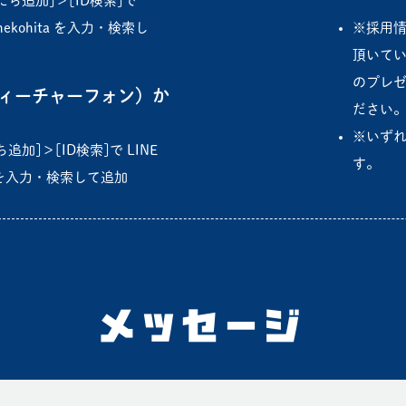
だち追加]＞[ID検索]で
nekohita を入力・検索し
※採用
頂いて
のプレ
ィーチャーフォン）か
ださい
※いずれ
追加]＞[ID検索]で LINE
す。
ta を入力・検索して追加
メッセージ