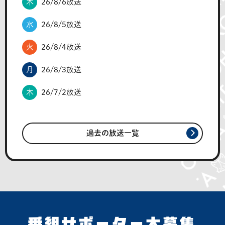
木
26/8/6放送
水
26/8/5放送
火
26/8/4放送
月
26/8/3放送
木
26/7/2放送
過去の放送一覧
番組サポーター大募集