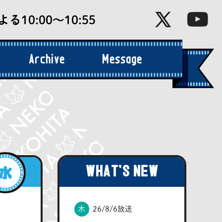
る10:00〜10:55
Archive
Message
アーカイブ
お便り
WHAT'S NEW
木
26/8/6放送