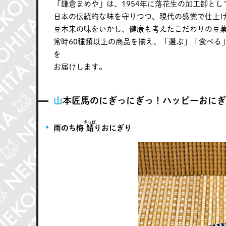
「鎌倉まめや」は、1954年に落花生の加工卸とし
日本の伝統的な味を守りつつ、現代の感覚で仕上
豆本来の味をいかし、健康も考えたこだわりの豆
常時60種類以上の商品を揃え、「選ぶ」「食べる
を
お届けします。
山本匠馬のにぎっにぎっ！ハッピーおに
さっば
雨のち梅
鯖
りおにぎり