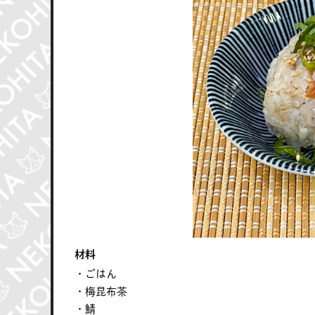
材料
・ごはん
・梅昆布茶
・鯖