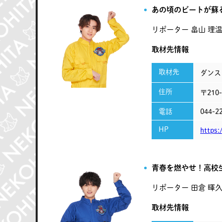
あの頃のビートが蘇
リポーター
畠山 理
取材先情報
取材先
ダンス
住所
〒210
電話
044-2
HP
https
青春を燃やせ！高校
リポーター
田倉 暉
取材先情報