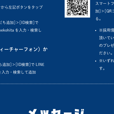
スマートフ
ンから左記ボタンをタップ
加]＞[Q
る。
だち追加]＞[ID検索]で
nekohita を入力・検索し
※採用
頂いて
のプレ
ィーチャーフォン）か
ださい
※いずれ
追加]＞[ID検索]で LINE
す。
ta を入力・検索して追加
メッセージ