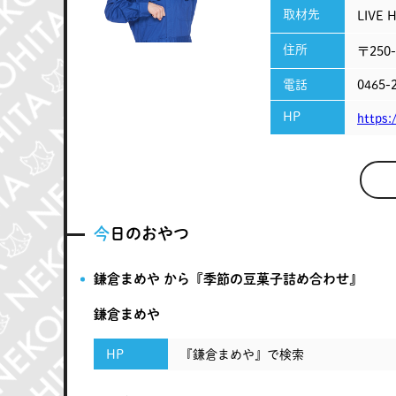
取材先
LIVE 
住所
〒250
電話
0465-
HP
https:
今日のおやつ
鎌倉まめや から『季節の豆菓子詰め合わせ』
鎌倉まめや
HP
『鎌倉まめや』で検索