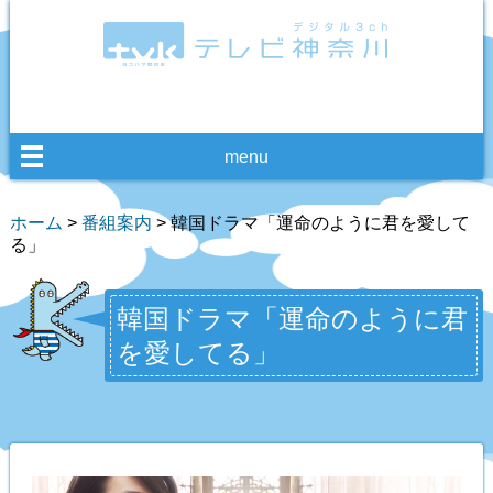
menu
ホーム
>
番組案内
> 韓国ドラマ「運命のように君を愛して
る」
韓国ドラマ「運命のように君
を愛してる」