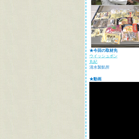
★今回の取材先
ウイッシュボン
丸紀
清水製餡所
★動画