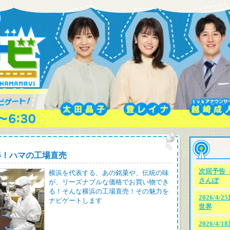
：お得！ハマの工場直売
次回予告（
横浜を代表する、あの銘菓や、伝統の味
さんぽ
が、リーズナブルな価格でお買い物でき
る！そんな横浜の工場直売！その魅力を
2026/4
ナビゲートします
世界
2026/4