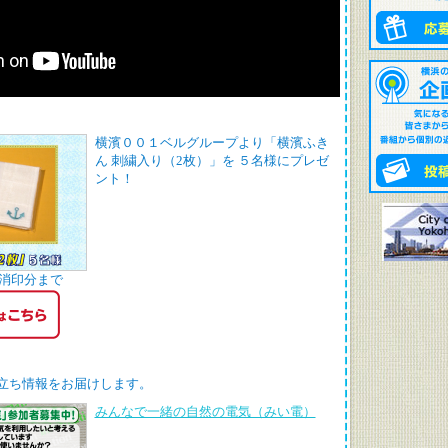
横濱００１ベルグループより「横濱ふき
ん 刺繍入り（2枚）」を ５名様にプレゼ
ント！
）消印分まで
立ち情報をお届けします。
みんなで一緒の自然の電気（みい電）