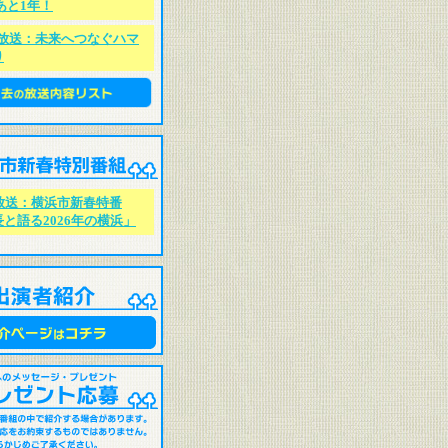
あと1年！
/11放送：未来へつなぐハマ
り
/1 放送：横浜市新春特番
と語る2026年の横浜」