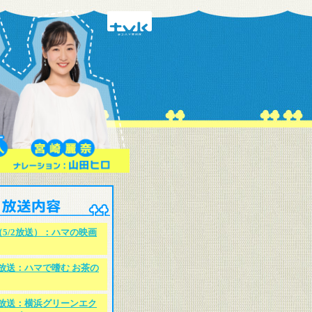
5/2放送）：ハマの映画
/25放送：ハマで嗜む お茶の
/18放送：横浜グリーンエク