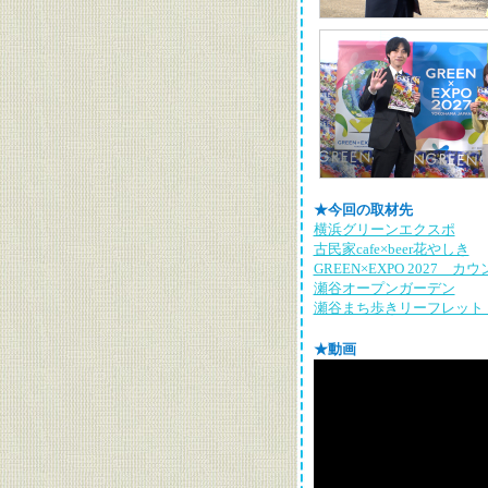
★今回の取材先
横浜グリーンエクスポ
古民家cafe×beer花やしき
GREEN×EXPO 2027 
瀬谷オープンガーデン
瀬谷まち歩きリーフレット
★動画