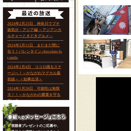
2024年2月25日 神奈川でプチ
旅気分・アジア編 ～アジアンカ
ルチャーときどきグルメ～
2024年2月11日 まだまだ間に
合う！バレンタイン chocolate fo
r smile
2024年2月4日 ココロ踊るステ
ージへ！～かながわマグカル最
前線～ ＜知事出演＞
2024年1月28日 可能性は無限
大！！～かながわの農業を守る
若い力～
2024年1月21日 神奈川のたま
ご 美味しいたまご
2024年1月14日 年末年始の運
視聴者プレゼントのご応募や、