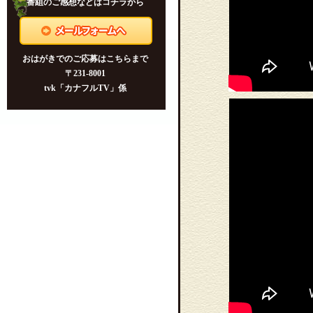
動不足を解消！オリンピアンに
番組のご感想などはコチラから
学ぶ運動法
2024年1月7日 オリパライヤー
新春対談 ～ 知事×アスリート ～
おはがきでのご応募はこちらまで
＜知事出演＞
〒231-8001
tvk「カナフルTV」係
2023年12月24日 いのちの授業
～輝く『いのち』のために～ ＜
知事出演＞