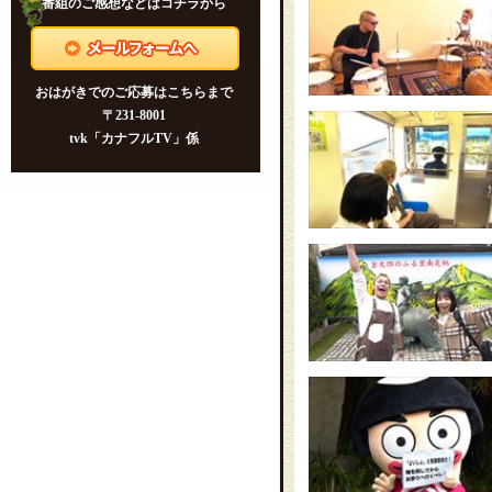
2025年10月12日 かながわシー
番組のご感想などはコチラから
ライド新航路開拓！海から巡る
小田原・真鶴
2025年10月5日 東京2025デフ
おはがきでのご応募はこちらまで
リンピックを総力取材！
〒231-8001
tvk「カナフルTV」係
2025年9月21日 人と動物のし
あわせな関係を目指して🐾