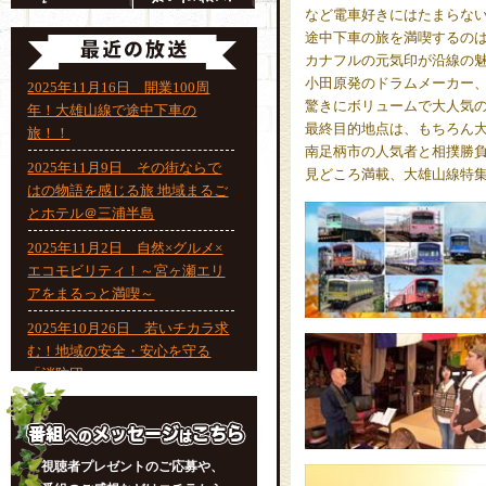
など電車好きにはたまらな
途中下車の旅を満喫するの
カナフルの元気印が沿線の
小田原発のドラムメーカー
2025年11月16日 開業100周
驚きにボリュームで大人気
年！大雄山線で途中下車の
最終目的地点は、もちろん
旅！！
南足柄市の人気者と相撲勝
2025年11月9日 その街ならで
見どころ満載、大雄山線特
はの物語を感じる旅 地域まるご
とホテル＠三浦半島
2025年11月2日 自然×グルメ×
エコモビリティ！～宮ヶ瀬エリ
アをまるっと満喫～
2025年10月26日 若いチカラ求
む！地域の安全・安心を守る
「消防団」
2025年10月19日 今、私たちに
できること！みんなで学ぶ「食
品ロス」
視聴者プレゼントのご応募や、