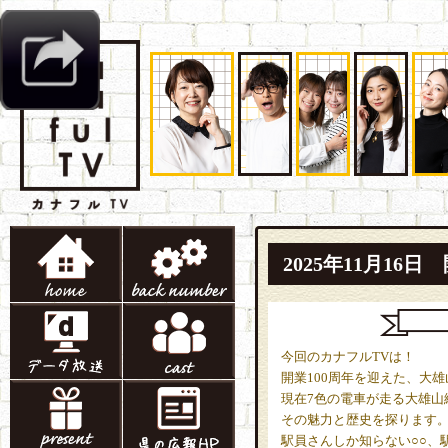
2025年11月1
今回のカナフルTVは！
開業100周年を迎えた、大
現在7色の電車が走る大雄山
その魅力と歴史を探ります
駅員さんしか知らない○○、