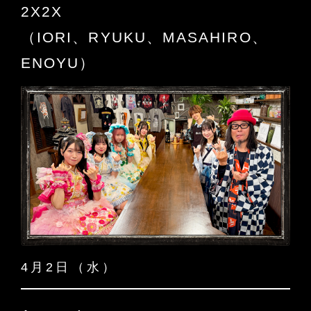
2X2X
（IORI、RYUKU、MASAHIRO、
ENOYU）
4月2日（水）