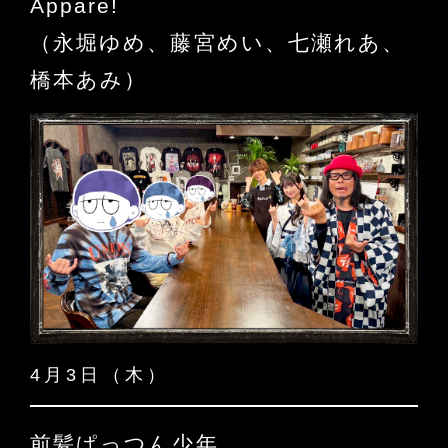
Appare!
（永堀ゆめ、藤宮めい、七瀬れあ、
橋本あみ）
4月3日（木）
前髪ぱっつん少年