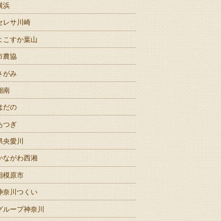
横浜
セレサ川崎
よこすか葉山
市農協
さがみ
湘南
はだの
あつぎ
県央愛川
かながわ西湘
相模原市
神奈川つくい
グループ神奈川