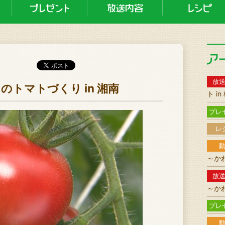
放
目のトマトづくり in 湘南
ト i
プレ
レ
～か
放
～か
プレ