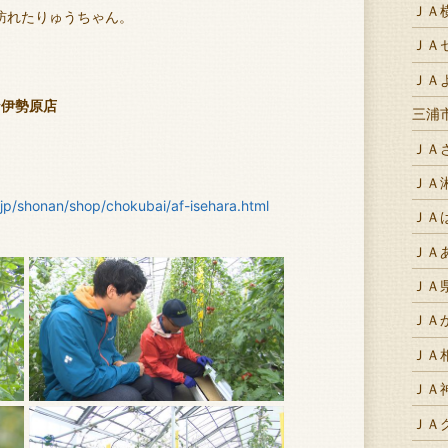
ＪＡ
訪れたりゅうちゃん。
ＪＡ
。
ＪＡ
な伊勢原店
三浦
ＪＡ
ＪＡ
jp/shonan/shop/chokubai/af-isehara.html
ＪＡ
ＪＡ
ＪＡ
ＪＡ
ＪＡ
ＪＡ
ＪＡ