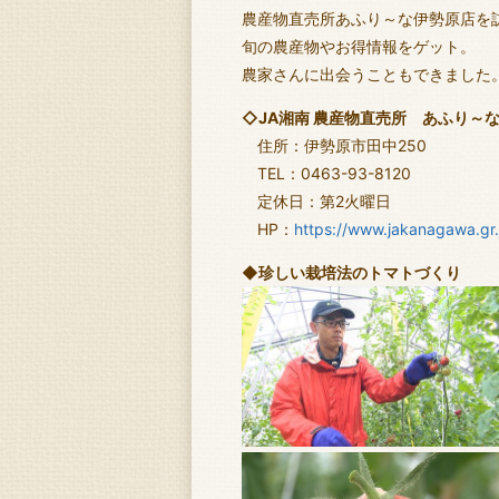
農産物直売所あふり～な伊勢原店を
旬の農産物やお得情報をゲット。
農家さんに出会うこともできました
◇JA湘南 農産物直売所 あふり～
住所：伊勢原市田中250
TEL：0463-93-8120
定休日：第2火曜日
HP：
https://www.jakanagawa.gr.
◆珍しい栽培法のトマトづくり