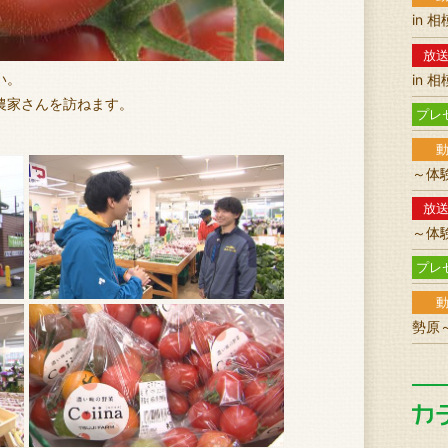
in 
放
い。
in 
農家さんを訪ねます。
プレ
～体
放
～体
プレ
勢原