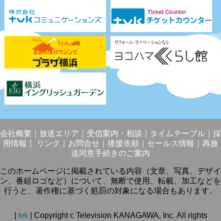
会社概要
｜
放送エリア
｜
受信案内・相談
｜
タイムテーブル
｜
採
用情報
｜
リンク
｜
お問合せ
｜
後援依頼
｜
セールス情報
｜
再放
送同意手続きのご案内
このホームページに掲載されている内容（文章、写真、デザイ
ン、番組ロゴなど）について、無断で使用、転載、加工などを
行うと、著作権に基づく処罰の対象になる場合もあります。
|
tvk
| Copyright c Television KANAGAWA, Inc. All rights