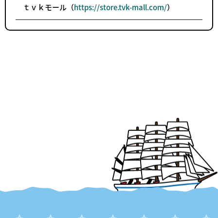
ｔｖｋモール（
https://store.tvk-mall.com/
）