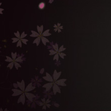
15/1/28
甘匠堂公認！Twitterアイコン用のドアマイガーDのマ
スクをご用意しました！！詳しくは
スペシャル
へ！
15/1/28
第四話あらすじ
、
相関図
を更新しました！
15/1/21
第三話あらすじ
、
相関図
を更新しました！
15/1/20
ドアマイガーD 木型ストラップ発売！
詳しくは
商品情報
へ！
15/1/14
第二話あらすじ
、
相関図
を更新しました！
15/1/13
三重テレビで1/17(土)より放送が決定しました！
詳しくは
放送情報
へアクセス！
15/1/7
あらすじ
、
相関図
を更新しました！
14/12/30
村井良大さんと成瀬瑛美さん（でんぱ組.inc）からコ
メントが届きました！それぞれ12/31と1/3に公開！