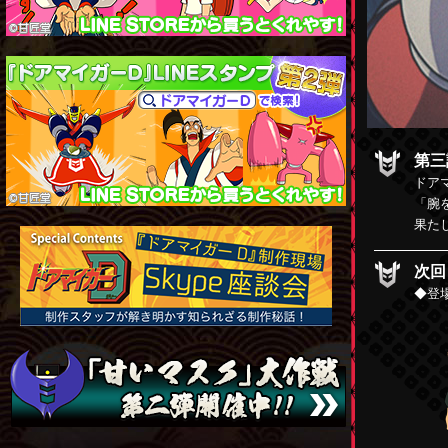
第三
ドア
「腕
果た
次回
◆登