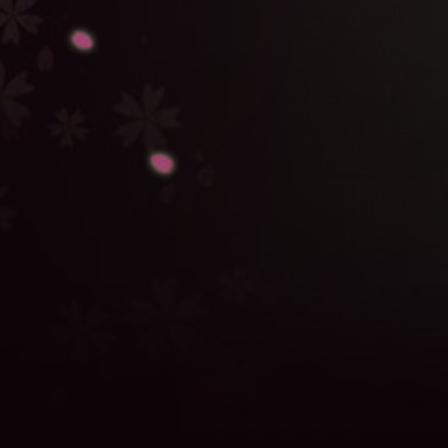
特別動画
へアクセス！
14/11/28
HPをリニューアルしました！
相関図
、
放送情報
など
をUPしました！
14/11/19
告知動画の新バージョンを公開しました！
14/10/06
村井良大さんからコメントが届きました！
14/09/22
主人公「京極大次郎」 役 村井良大さんに決定！
14/09/19
「京まふ」イベントにて発表あり！お楽しみに！