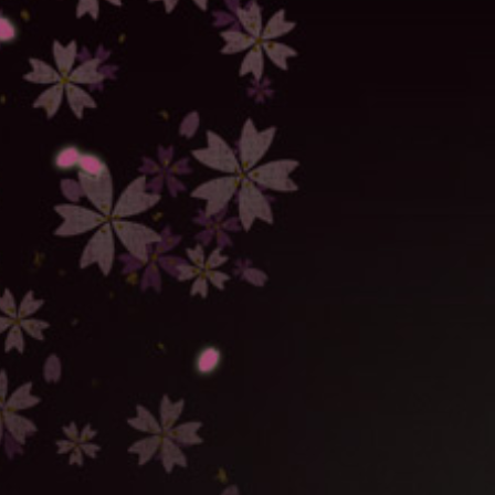
第九話あらすじ
、
相関図
を更新しました！
15/2/25
甘匠堂公認！Twitterアイコン用のドアマイガーDのマ
スク第二弾！！詳しくは
スペシャル
へ！
15/2/25
「ドアマイガーD スマホケース「どうぞ！おたべや
す！」（iPhone 6用）」発売！
詳しくは
商品情報
へ！
15/2/25
第八話あらすじ
、
相関図
を更新しました！
15/2/18
「法堂アンナのまっちゃこんぺいとう」発売！
詳しくは
商品情報
へ！
15/2/18
第七話あらすじ
、
相関図
を更新しました！
15/2/11
第六話あらすじ
、
相関図
を更新しました！
15/2/4
第五話あらすじ
、
相関図
を更新しました！