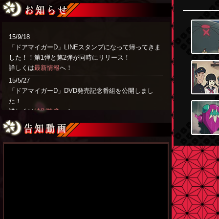
15/9/18
「ドアマイガーD」LINEスタンプになって帰ってきま
した！！第1弾と第2弾が同時にリリース！
詳しくは
最新情報
へ！
15/5/27
「ドアマイガーD」DVD発売記念番組を公開しまし
た！
詳しくは
特別映像
へ！
15/5/23
「ドアマイガーD」DVD発売記念番組 インターネット
公開決定！
詳しくは
最新情報
へ！
15/5/18
「ｔｖｋショップ＆京都生活」の「ドアマイガーD」
DVD特典が決定しました！
詳しくは
商品情報
へ！
15/4/21