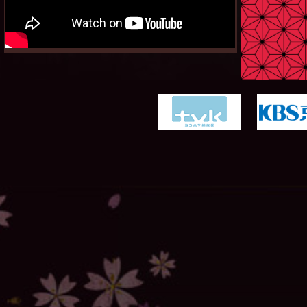
「ドアマイガーD」DVD 収録内容・特典映像詳細を
掲載しました！！
詳しくは
商品情報
へ！
15/4/1
第十三話あらすじ
、
相関図
を更新しました！
15/4/1
ｔｖｋ「それゆけ！いるかてれび」内での放送が決定
しました！
詳しくはこちら
15/3/25
第十二話あらすじ
、
相関図
を更新しました！
15/3/18
第十一話あらすじ
、
相関図
を更新しました！
15/3/11
「ドアマイガーD」DVD発売決定！
発売日：2015年5月27日（水）
詳しくは
商品情報
へ！
15/3/11
第十話あらすじ
、
相関図
を更新しました！
15/3/4