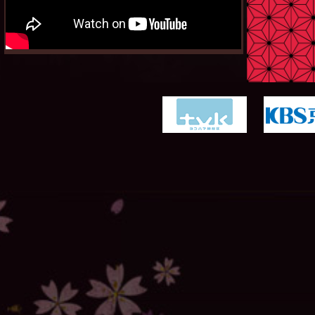
「ドアマイガーD」DVD 収録内容・特典映像詳細を
掲載しました！！
詳しくは
商品情報
へ！
15/4/1
第十三話あらすじ
、
相関図
を更新しました！
15/4/1
ｔｖｋ「それゆけ！いるかてれび」内での放送が決定
しました！
詳しくはこちら
15/3/25
第十二話あらすじ
、
相関図
を更新しました！
15/3/18
第十一話あらすじ
、
相関図
を更新しました！
15/3/11
「ドアマイガーD」DVD発売決定！
発売日：2015年5月27日（水）
詳しくは
商品情報
へ！
15/3/11
第十話あらすじ
、
相関図
を更新しました！
15/3/4