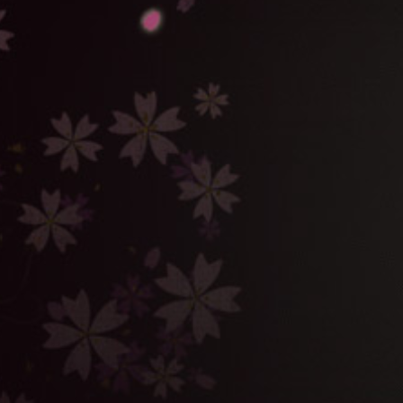
15/1/28
甘匠堂公認！Twitterアイコン用のドアマイガーDのマ
スクをご用意しました！！詳しくは
スペシャル
へ！
15/1/28
第四話あらすじ
、
相関図
を更新しました！
15/1/21
第三話あらすじ
、
相関図
を更新しました！
15/1/20
ドアマイガーD 木型ストラップ発売！
詳しくは
商品情報
へ！
15/1/14
第二話あらすじ
、
相関図
を更新しました！
15/1/13
三重テレビで1/17(土)より放送が決定しました！
詳しくは
放送情報
へアクセス！
15/1/7
あらすじ
、
相関図
を更新しました！
14/12/30
村井良大さんと成瀬瑛美さん（でんぱ組.inc）からコ
メントが届きました！それぞれ12/31と1/3に公開！