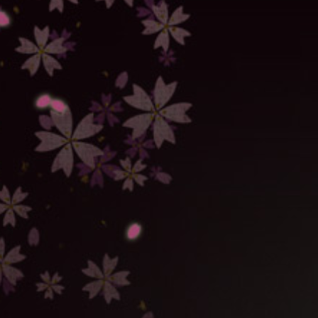
第九話あらすじ
、
相関図
を更新しました！
15/2/25
甘匠堂公認！Twitterアイコン用のドアマイガーDのマ
スク第二弾！！詳しくは
スペシャル
へ！
15/2/25
「ドアマイガーD スマホケース「どうぞ！おたべや
す！」（iPhone 6用）」発売！
詳しくは
商品情報
へ！
15/2/25
第八話あらすじ
、
相関図
を更新しました！
15/2/18
「法堂アンナのまっちゃこんぺいとう」発売！
詳しくは
商品情報
へ！
15/2/18
第七話あらすじ
、
相関図
を更新しました！
15/2/11
第六話あらすじ
、
相関図
を更新しました！
15/2/4
第五話あらすじ
、
相関図
を更新しました！