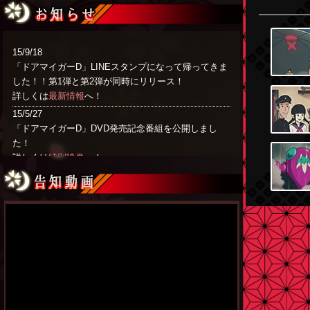
15/9/18
「ドアマイガーD」LINEスタンプになって帰ってきま
した！！第1弾と第2弾が同時にリリース！
詳しくは
最新情報
へ！
15/5/27
「ドアマイガーD」DVD発売記念番組を公開しまし
た！
詳しくは
特別映像
へ！
15/5/23
「ドアマイガーD」DVD発売記念番組 インターネット
公開決定！
詳しくは
最新情報
へ！
15/5/18
「ｔｖｋショップ＆京都生活」の「ドアマイガーD」
DVD特典が決定しました！
詳しくは
商品情報
へ！
15/4/21