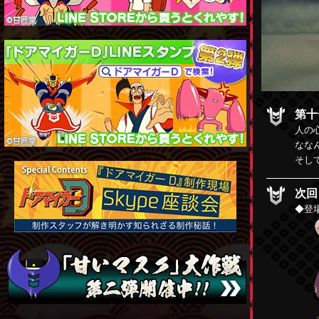
第十
人の
なな
そし
次回
◆登