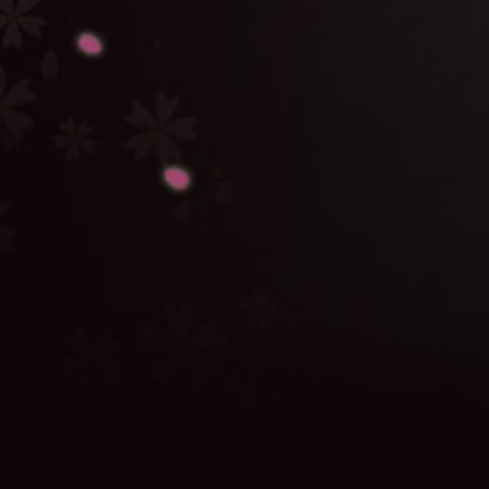
特別動画
へアクセス！
14/11/28
HPをリニューアルしました！
相関図
、
放送情報
など
をUPしました！
14/11/19
告知動画の新バージョンを公開しました！
14/10/06
村井良大さんからコメントが届きました！
14/09/22
主人公「京極大次郎」 役 村井良大さんに決定！
14/09/19
「京まふ」イベントにて発表あり！お楽しみに！