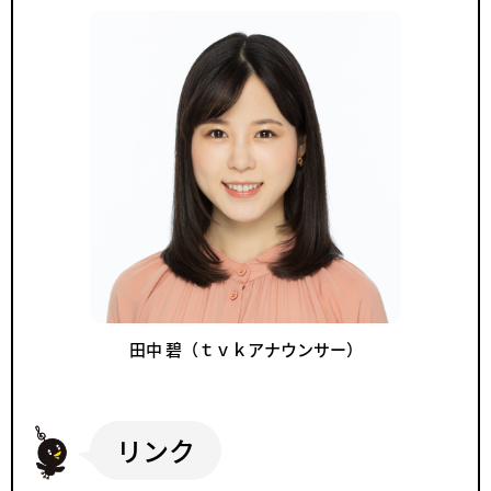
田中 碧（ｔｖｋアナウンサー）
リンク