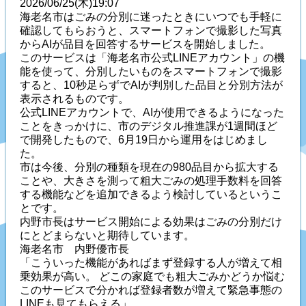
2026/06/25(木)19:07
海老名市はごみの分別に迷ったときにいつでも手軽に
確認してもらおうと、スマートフォンで撮影した写真
からAIが品目を回答するサービスを開始しました。
このサービスは「海老名市公式LINEアカウント」の機
能を使って、分別したいものをスマートフォンで撮影
すると、10秒足らずでAIが判別した品目と分別方法が
表示されるものです。
公式LINEアカウントで、AIが使用できるようになった
ことをきっかけに、市のデジタル推進課が1週間ほど
で開発したもので、6月19日から運用をはじめまし
た。
市は今後、分別の種類を現在の980品目から拡大する
ことや、大きさを測って粗大ごみの処理手数料を回答
する機能などを追加できるよう検討しているというこ
とです。
内野市長はサービス開始による効果はごみの分別だけ
にとどまらないと期待しています。
海老名市 内野優市長
「こういった機能があればまず登録する人が増えて相
乗効果が高い。 どこの家庭でも粗大ごみかどうか悩む
このサービスで分かれば登録者数が増えて緊急事態の
LINEも見てもらえる」