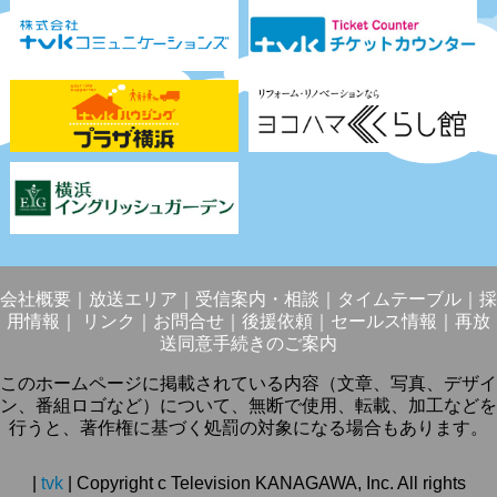
会社概要
｜
放送エリア
｜
受信案内・相談
｜
タイムテーブル
｜
採
用情報
｜
リンク
｜
お問合せ
｜
後援依頼
｜
セールス情報
｜
再放
送同意手続きのご案内
このホームページに掲載されている内容（文章、写真、デザイ
ン、番組ロゴなど）について、無断で使用、転載、加工などを
行うと、著作権に基づく処罰の対象になる場合もあります。
|
tvk
| Copyright c Television KANAGAWA, Inc. All rights