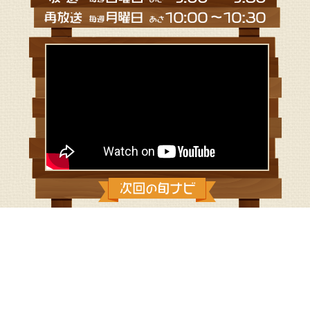
2019/7/28：夏休み子ども企画 苦手野
菜にチャレンジ！