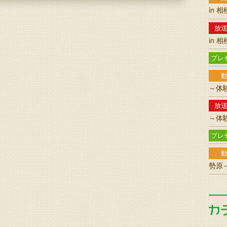
in 
放
in 
プレ
～体
放
～体
プレ
勢原