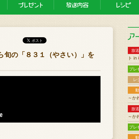
放
原から旬の「８３１（やさい）」を
ト i
プレ
レ
～か
放
～か
プレ