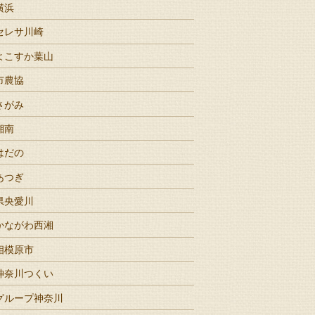
横浜
セレサ川崎
よこすか葉山
市農協
さがみ
湘南
はだの
あつぎ
県央愛川
かながわ西湘
相模原市
神奈川つくい
グループ神奈川