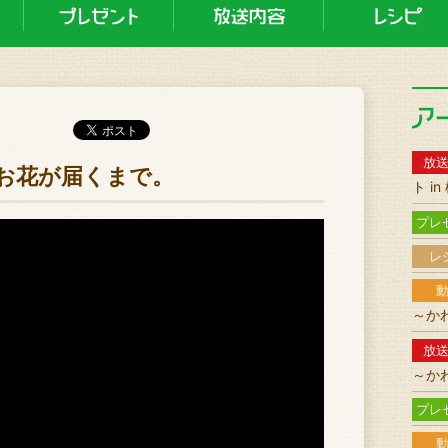
放
イなお花が届くまで。
ト i
プレ
レ
～か
放
～か
プレ