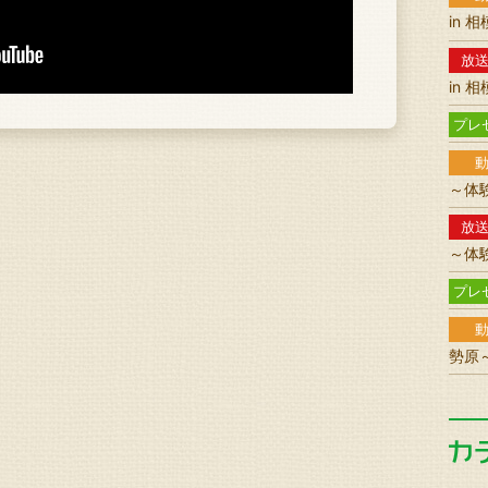
in 
放
in 
プレ
～体
放
～体
プレ
勢原