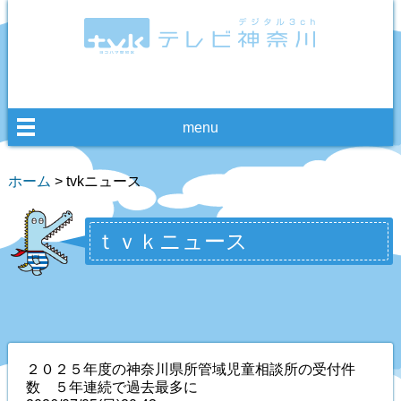
menu
ホーム
> tvkニュース
ｔｖｋニュース
２０２５年度の神奈川県所管域児童相談所の受付件
数 ５年連続で過去最多に