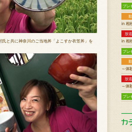
プレ
in 
放
村氏と共に神奈川のご当地丼「よこすか衣笠丼」を
in 
プレ
～体
放
～体
プレ