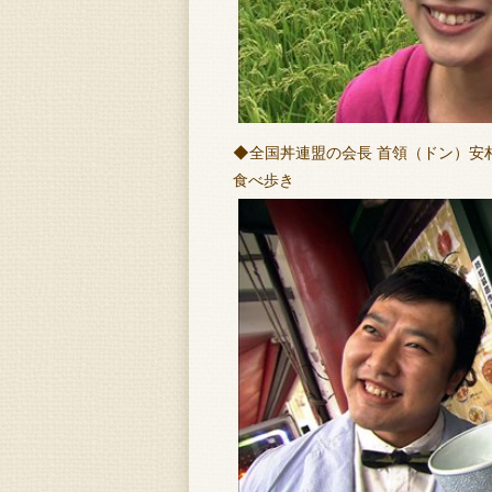
◆全国丼連盟の会長 首領（ドン）安
食べ歩き