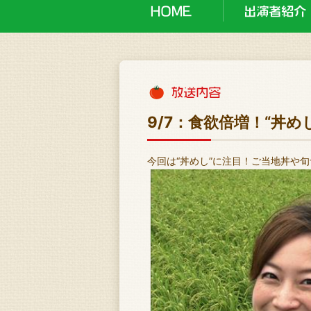
9/7：食欲倍増！“丼め
今回は“丼めし”に注目！ご当地丼や