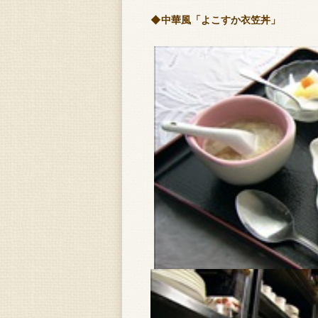
◆中華風「よこすか衣笠丼」