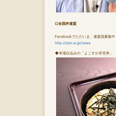
□全国丼連盟
Facebookでただいま、連盟員募集中
http://don.or.jp/news
◆本場仕込みの「よこすか衣笠丼」