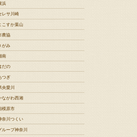
横浜
セレサ川崎
よこすか葉山
市農協
さがみ
湘南
はだの
あつぎ
県央愛川
かながわ西湘
相模原市
神奈川つくい
グループ神奈川