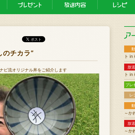
しのチカラ”
ト i
放
旬ナビ流オリジナル丼をご紹介します
ト i
プレ
レ
～か
放
～か