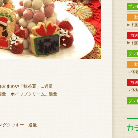
プレ
in 
放
in 
プレ
～体
放
倉まめや「抹茶豆」…適量
～体
量 ホイップクリーム…適量
プレ
ングクッキー 適量