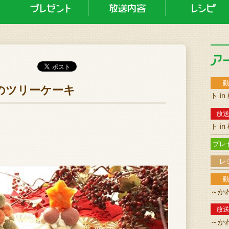
さんのツリーケーキ
ト i
放
ト i
プレ
レ
～か
放
～か