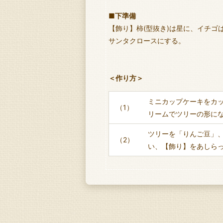
■下準備
【飾り】柿(型抜き)は星に、イチゴ
サンタクロースにする。
＜作り方＞
ミニカップケーキをカ
（1）
リームでツリーの形に
ツリーを「りんご豆」
（2）
い、【飾り】をあしら