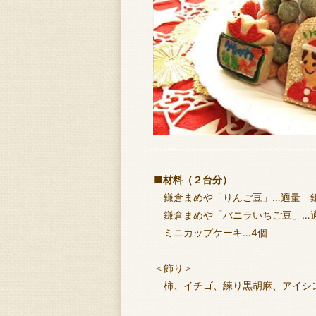
■材料（２台分）
鎌倉まめや「りんご豆」…適量 鎌
鎌倉まめや「バニラいちご豆」…適
ミニカップケーキ…4個
＜飾り＞
柿、イチゴ、練り黒胡麻、アイシ