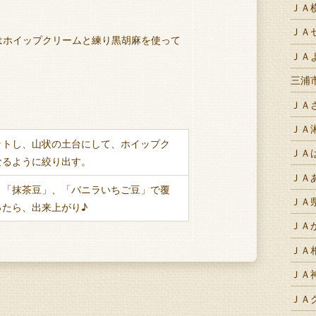
ＪＡ
ＪＡ
はホイップクリームと練り黒胡麻を使って
ＪＡ
三浦
ＪＡ
ＪＡ
ットし、山状の土台にして、ホイップク
ＪＡ
なるように絞り出す。
ＪＡ
、「抹茶豆」、「バニラいちご豆」で覆
ＪＡ
ったら、出来上がり♪
ＪＡ
ＪＡ
ＪＡ
ＪＡ