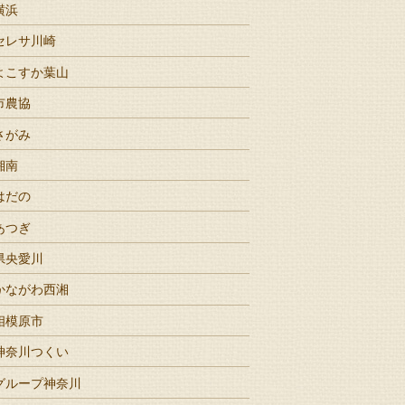
横浜
セレサ川崎
よこすか葉山
市農協
さがみ
湘南
はだの
あつぎ
県央愛川
かながわ西湘
相模原市
神奈川つくい
グループ神奈川