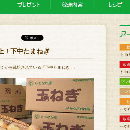
て極上！下中たまねぎ
ト i
放
古くから栽培されている「下中たまねぎ」。
ト i
プレ
レ
～か
放
～か