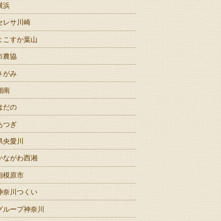
横浜
セレサ川崎
よこすか葉山
市農協
さがみ
湘南
はだの
あつぎ
県央愛川
かながわ西湘
相模原市
神奈川つくい
グループ神奈川