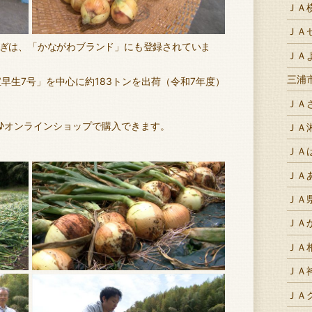
ＪＡ
ＪＡ
ぎは、「かながわブランド」にも登録されていま
ＪＡ
三浦
早生7号」を中心に約183トンを出荷（令和7年度）
ＪＡ
♪オンラインショップで購入できます。
ＪＡ
ＪＡ
ＪＡ
ＪＡ
ＪＡ
ＪＡ
ＪＡ
ＪＡ