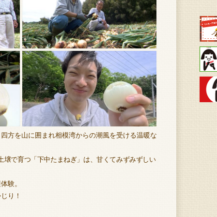
、四方を山に囲まれ相模湾からの潮風を受ける温暖な
土壌で育つ「下中たまねぎ」は、甘くてみずみずしい
穫体験。
かじり！