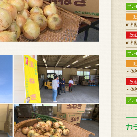
プレ
in 
放
in 
プレ
～体
放
～体
プレ