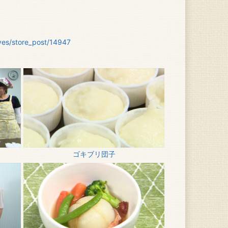
hives/store_post/14947
ゴキブリ団子