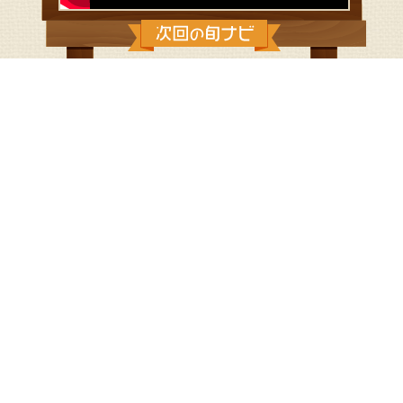
9/25：まちの駅から 出発進行！
新松田駅前にオープンした「まちの駅 あしがら」からスター
トして、
足柄上地区の美味しいものを探し歩きます。
●まちの駅 あしがら