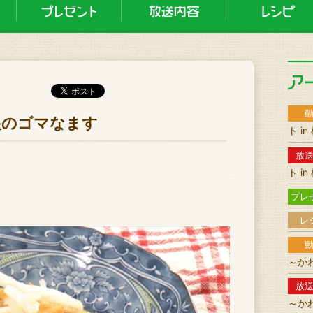
大根のゴマなます
ト i
放
ト i
プレ
レ
～か
放
～か