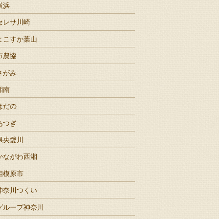
横浜
セレサ川崎
よこすか葉山
市農協
さがみ
湘南
はだの
あつぎ
県央愛川
かながわ西湘
相模原市
神奈川つくい
グループ神奈川