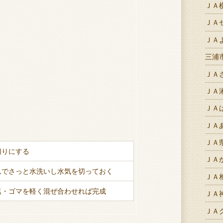
ＪＡ
ＪＡ
ＪＡ
三浦
ＪＡ
ＪＡ
ＪＡ
ＪＡ
ＪＡ
切りにする
ＪＡ
んでさっと水洗いし水気を切っておく
ＪＡ
塩・ゴマを軽く混ぜ合わせれば完成
ＪＡ
ＪＡ