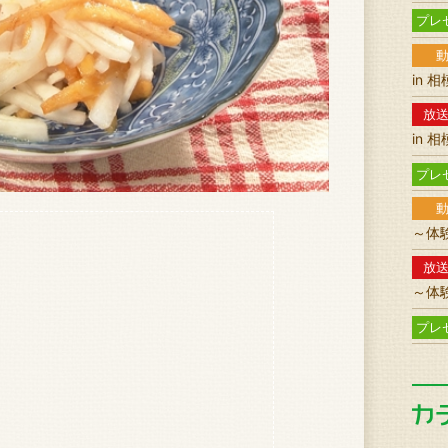
プレ
in 
放
in 
プレ
～体
放
～体
プレ