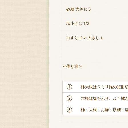
砂糖 大さじ３
塩小さじ 1/2
白すりゴマ 大さじ１
＜作り方＞
①
柿大根は５ミリ幅の短冊
②
大根は塩をふり、よく揉
③
柿・大根・お酢・砂糖・