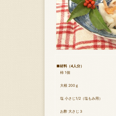
■材料（4人分）
柿 1個
大根 200ｇ
塩 小さじ1/2（塩もみ用）
お酢 大さじ３