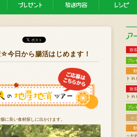
放
せ健康☆今日から腸活はじめます！
プレ
ト i
放
ト i
プレ
レ
で腸に良い食材探しに出かけます。
～か