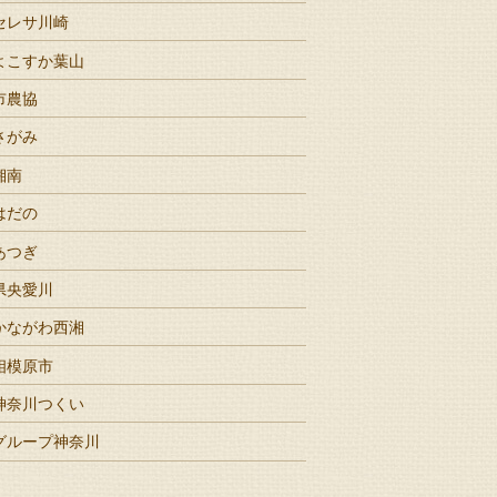
セレサ川崎
よこすか葉山
市農協
さがみ
湘南
はだの
あつぎ
県央愛川
かながわ西湘
相模原市
神奈川つくい
グループ神奈川