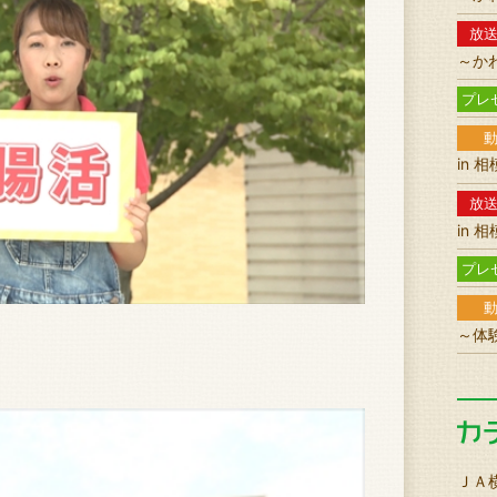
放
～か
プレ
in 
放
in 
プレ
～体
ＪＡ