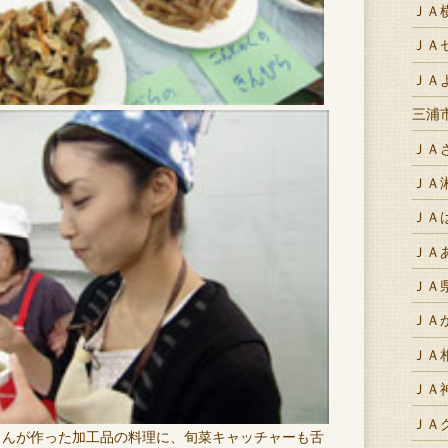
ＪＡ
ＪＡ
ＪＡ
三浦
ＪＡ
ＪＡ
ＪＡ
ＪＡ
ＪＡ
ＪＡ
ＪＡ
ＪＡ
ＪＡ
さんが作った加工品の料理に、旬菜キャッチャーも舌