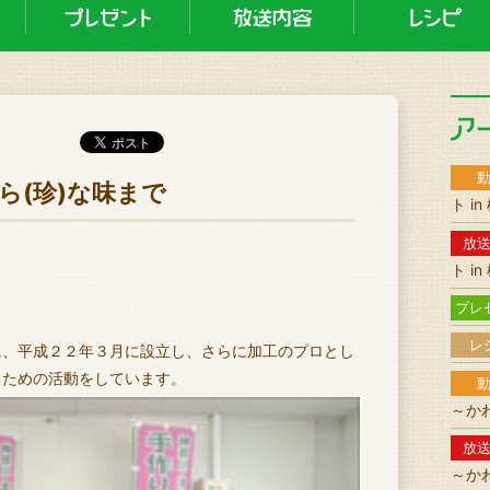
から(珍)な味まで
ト i
放
。
ト i
プレ
レ
に、平成２２年３月に設立し、さらに加工のプロとし
るための活動をしています。
～か
放
～か