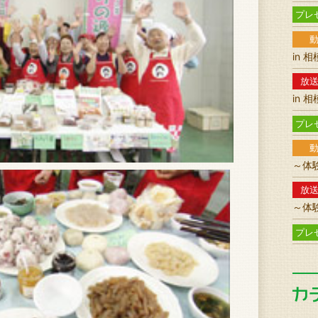
プレ
in 
放
in 
プレ
～体
放
～体
プレ