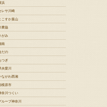
横浜
セレサ川崎
よこすか葉山
市農協
さがみ
湘南
はだの
あつぎ
県央愛川
かながわ西湘
相模原市
神奈川つくい
グループ神奈川