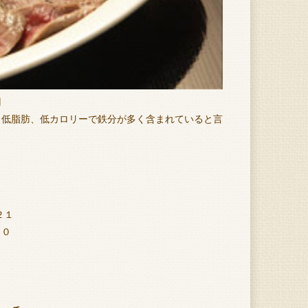
円
、低脂肪、低カロリーで鉄分が多く含まれていると言
２１
００