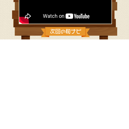
2020/8/30：オール藤沢！畑と海のぶ
どう
畑にも海にもある"ぶどう"とは？はるるんが徹底リサーチ！