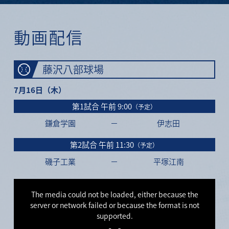
動画配信
藤沢八部球場
7月16日（木）
第1試合
午前 9:00
（予定）
鎌倉学園
－
伊志田
第2試合
午前 11:30
（予定）
磯子工業
－
平塚江南
This
is
a
The media could not be loaded, either because the
modal
window.
server or network failed or because the format is not
supported.