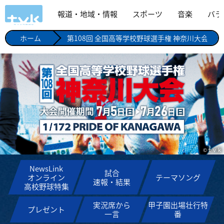
報道・地域・情報
スポーツ
音楽
バラ
ホーム
第108回 全国高等学校野球選手権 神奈川大会
©ｔｖｋ
NewsLink
試合
オンライン
テーマソング
速報・結果
高校野球特集
実況席から
甲子園出場壮行特
プレゼント
一言
番