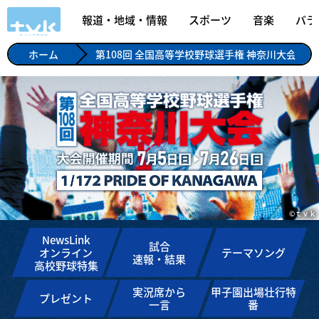
報道・地域・情報
スポーツ
音楽
バラ
ホーム
第108回 全国高等学校野球選手権 神奈川大会
©ｔｖｋ
NewsLink
試合
オンライン
テーマソング
速報・結果
高校野球特集
実況席から
甲子園出場壮行特
プレゼント
一言
番