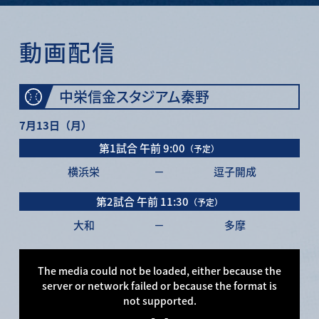
動画配信
中栄信金スタジアム秦野
7月13日（月）
第1試合
午前 9:00
（予定）
横浜栄
－
逗子開成
第2試合
午前 11:30
（予定）
大和
－
多摩
This
is
a
The media could not be loaded, either because the
modal
window.
server or network failed or because the format is
not supported.