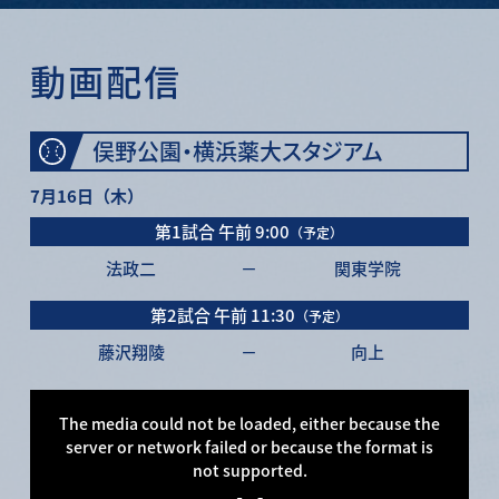
動画配信
俣野公園・横浜薬大スタジアム
7月16日（木）
第1試合
午前 9:00
（予定）
法政二
－
関東学院
第2試合
午前 11:30
（予定）
藤沢翔陵
－
向上
This
is
a
The media could not be loaded, either because the
modal
window.
server or network failed or because the format is
not supported.