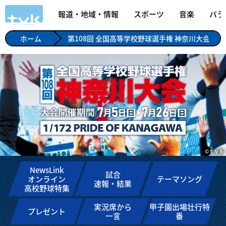
報道・地域・情報
スポーツ
音楽
バラ
ホーム
第108回 全国高等学校野球選手権 神奈川大会
©ｔｖｋ
NewsLink
試合
オンライン
テーマソング
速報・結果
高校野球特集
実況席から
甲子園出場壮行特
プレゼント
一言
番