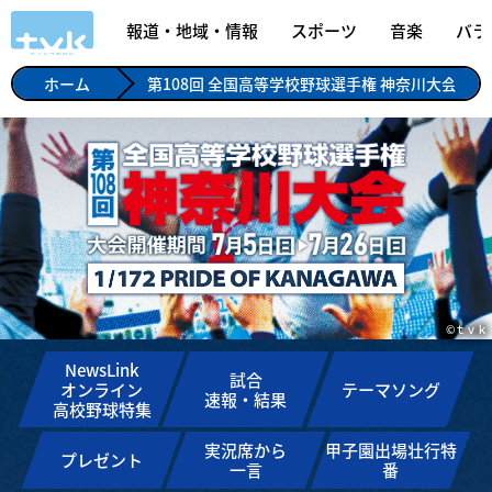
報道・地域・情報
スポーツ
音楽
バラ
ホーム
第108回 全国高等学校野球選手権 神奈川大会
©ｔｖｋ
NewsLink
試合
オンライン
テーマソング
速報・結果
高校野球特集
実況席から
甲子園出場壮行特
プレゼント
一言
番