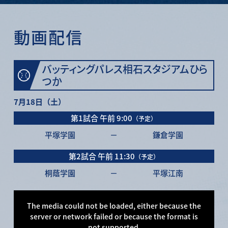
動画配信
バッティングパレス相石スタジアムひら
つか
7月18日（土）
第1試合
午前 9:00
（予定）
平塚学園
－
鎌倉学園
第2試合
午前 11:30
（予定）
桐蔭学園
－
平塚江南
This
is
a
The media could not be loaded, either because the
modal
window.
server or network failed or because the format is
not supported.