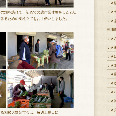
ＪＡ
ＪＡ
の畑を訪れて、初めての農作業体験をした2人。
を張るための支柱立てをお手伝いしました。
ＪＡ
三浦
ＪＡ
ＪＡ
ＪＡ
ＪＡ
ＪＡ
ＪＡ
ＪＡ
ＪＡ
ＪＡ
する相模大野朝市会は、毎週土曜日に