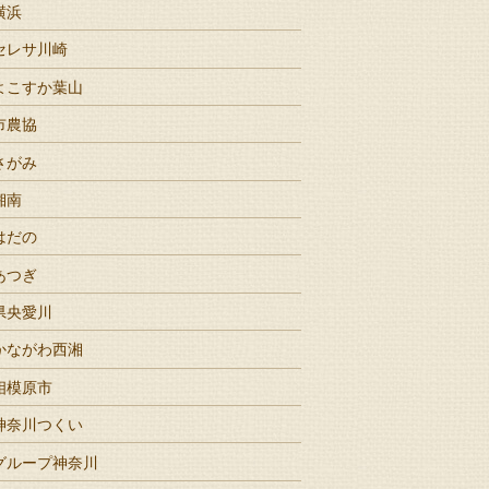
横浜
セレサ川崎
よこすか葉山
市農協
さがみ
湘南
はだの
あつぎ
県央愛川
かながわ西湘
相模原市
神奈川つくい
グループ神奈川