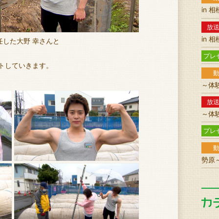
in 
放
in 
任した大野 幸さんと
。
プレ
トしていきます。
～体
放
～体
プレ
勢原