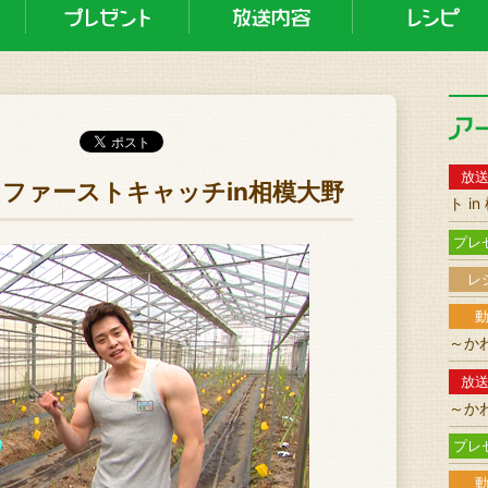
放
菜をファーストキャッチin相模大野
ト i
プレ
レ
～か
放
～か
プレ